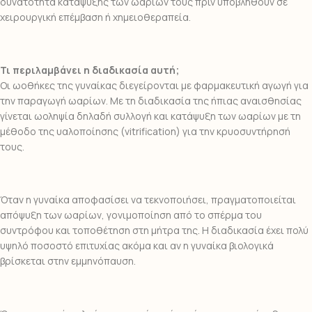
δυνατότητα κατάψυξης των ωαρίων τους πριν υποβληθούν σε
χειρουργική επέμβαση ή χημειοθεραπεία.
Τι περιλαμβάνει η διαδικασία αυτή;
Οι ωοθήκες της γυναίκας διεγείρονται με φαρμακευτική αγωγή για
την παραγωγή ωαρίων. Με τη διαδικασία της ήπιας αναισθησίας
γίνεται ωοληψία δηλαδή συλλογή και κατάψυξη των ωαρίων με τη
μέθοδο της υαλοποίησης (vitrification) για την κρυοσυντήρησή
τους.
Όταν η γυναίκα αποφασίσει να τεκνοποιήσει, πραγματοποιείται
απόψυξη των ωαρίων, γονιμοποίηση από το σπέρμα του
συντρόφου και τοποθέτηση στη μήτρα της. Η διαδικασία έχει πολύ
υψηλό ποσοστό επιτυχίας ακόμα και αν η γυναίκα βιολογικά
βρίσκεται στην εμμηνόπαυση.