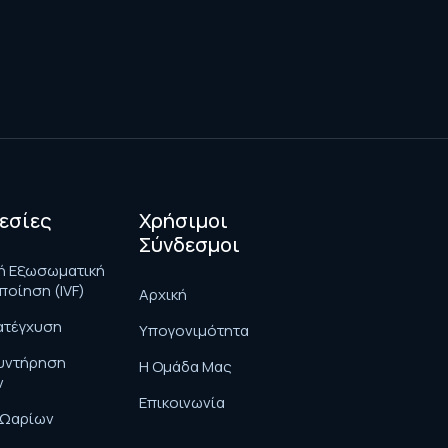
εσίες
Χρήσιμοι
Σύνδεσμοι
ή Εξωσωματική
ποίηση (IVF)
Αρχική
ατέγχυση
Υπογονιμότητα
υντήρηση
H Ομάδα Μας
ν
Επικοινωνία
 Ωαρίων