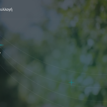
υλλογή
ν