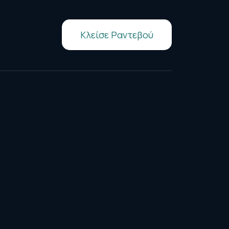
Κλείσε Ραντεβού