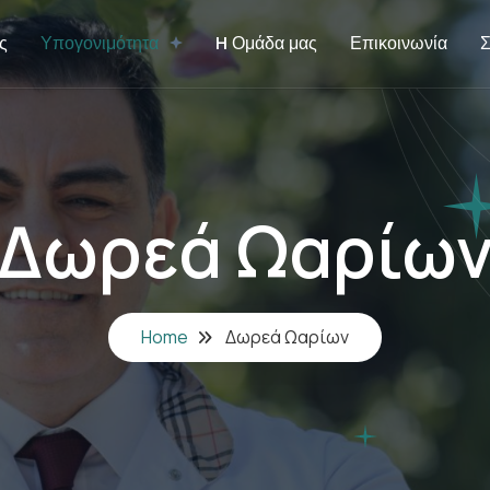
ς
Υπογονιμότητα
H Ομάδα μας
Επικοινωνία
Σ
Δωρεά Ωαρίω
Home
Δωρεά Ωαρίων